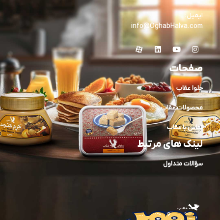
ایمیل:
info@OghabHalva.com
صفحات
حلوا عقاب
محصولات عقاب
تماس با عقاب
لینک های مرتبط
سؤالات متداول