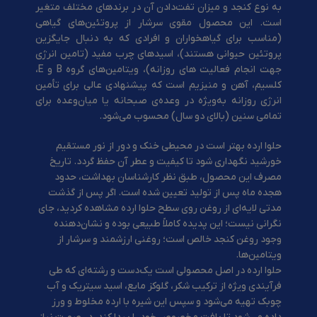
به نوع کنجد و میزان تفت‌دادن آن در برندهای مختلف متغیر
است. این محصول مقوی سرشار از پروتئین‌های گیاهی
(مناسب برای گیاهخواران و افرادی که به دنبال جایگزین
پروتئین حیوانی هستند)، اسیدهای چرب مفید (تامین انرژی
جهت انجام فعالیت های روزانه)، ویتامین‌های گروه B و E،
کلسیم، آهن و منیزیم است که پیشنهادی عالی برای تأمین
انرژی روزانه به‌ویژه در وعده‌ی صبحانه یا میان‌وعده برای
تمامی سنین (بالای دو سال) محسوب می‌شود.
حلوا ارده بهتر است در محیطی خنک و دور از نور مستقیم
خورشید نگهداری شود تا کیفیت و عطر آن حفظ گردد. تاریخ
مصرف این محصول، طبق نظر کارشناسان بهداشت، حدود
هجده ماه پس از تولید تعیین شده است. اگر پس از گذشت
مدتی لایه‌ای از روغن روی سطح حلوا ارده مشاهده کردید، جای
نگرانی نیست؛ این پدیده کاملاً طبیعی بوده و نشان‌دهنده
وجود روغن کنجد خالص است؛ روغنی ارزشمند و سرشار از
ویتامین‌ها.
حلوا ارده در اصل محصولی است یک‌دست و رشته‌ای که طی
فرآیندی ویژه از ترکیب شکر، گلوکز مایع، اسید سیتریک و آب
چوبک تهیه می‌شود و سپس این شیره با ارده مخلوط و ورز