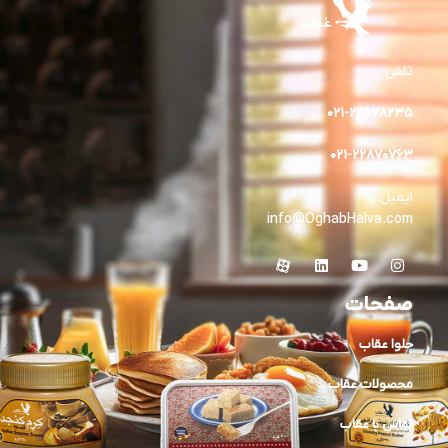
تلفن:
۰۲۱-۲۲۸۷۸۲٣۵
۰۲۱-۲۲۸۷۰۷۶۳
ایمیل:
info@OghabHalva.com
صفحات
حلوا عقاب
محصولات عقاب
تماس با عقاب