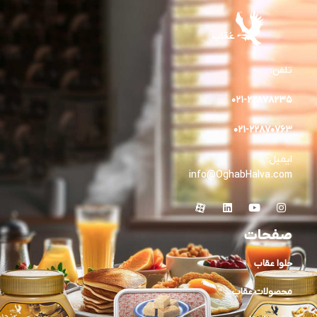
تلفن:
۰۲۱-۲۲۸۷۸۲٣۵
۰۲۱-۲۲۸۷۰۷۶۳
ایمیل:
info@OghabHalva.com
صفحات
حلوا عقاب
محصولات عقاب