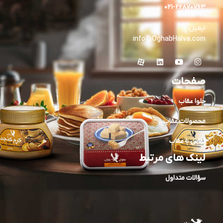
۰۲۱-۲۲۸۷۰۷۶۳
ایمیل:
info@OghabHalva.com
صفحات
حلوا عقاب
محصولات عقاب
تماس با عقاب
لینک های مرتبط
سؤالات متداول