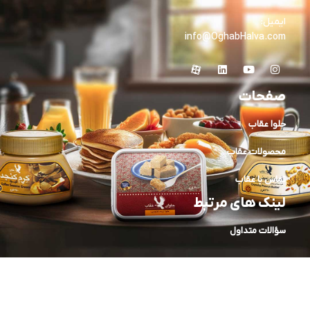
ایمیل:
info@OghabHalva.com
صفحات
حلوا عقاب
محصولات عقاب
تماس با عقاب
لینک های مرتبط
سؤالات متداول