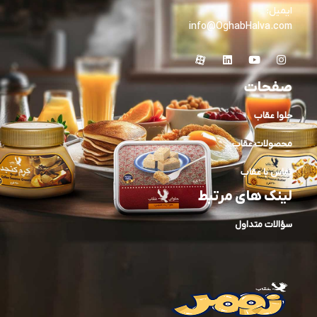
ایمیل:
info@OghabHalva.com
صفحات
حلوا عقاب
محصولات عقاب
تماس با عقاب
لینک های مرتبط
سؤالات متداول