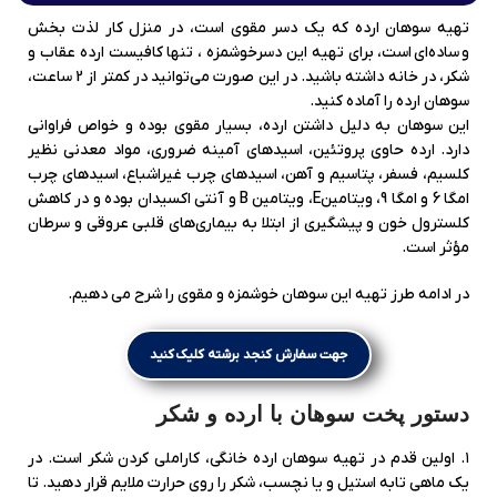
تهیه سوهان ارده که یک دسر مقوی است، در منزل کار لذت بخش
و ساده‌ای است، برای تهیه این دسرخوشمزه ، تنها کافیست ارده عقاب و
شکر، در خانه داشته باشید. در این صورت می‌توانید در کمتر از 2 ساعت،
سوهان ارده را آماده کنید.
این سوهان به دلیل داشتن ارده، بسیار مقوی بوده و خواص فراوانی
دارد. ارده حاوی پروتئین، اسیدهای آمینه ضروری، مواد معدنی نظیر
کلسیم، فسفر، پتاسیم و آهن، اسیدهای چرب غیراشباع، اسیدهای چرب
امگا 6 و امگا 9، ویتامینE، ویتامین B و آنتی اکسیدان بوده و در کاهش
کلسترول خون و پیشگیری از ابتلا به بیماری‌های قلبی عروقی و سرطان
مؤثر است.
در ادامه طرز تهیه این سوهان خوشمزه و مقوی را شرح می دهیم.
جهت سفارش کنجد برشته کلیک کنید
دستور پخت سوهان با ارده و شکر
۱. اولین قدم در تهیه سوهان ارده خانگی، کاراملی کردن شکر است. در
یک ماهی تابه‌ استیل و یا نچسب، شکر را روی حرارت ملایم قرار دهید. تا