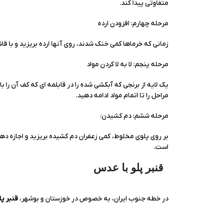
متفاوتی پیدا کند.
مرحله چهارم: افزودن ارده
زمانی که خرماها کمی خنک شدند، روی آنها ارده بریزید و با 
مرحله پنجم: لا به لا کردن مواد
یک لایه از برنجی که آبکشی شده را در قابلمه ای که کف آن را 
مراحل را تا اتمام مواد ادامه دهید.
مرحله ششم: دم کشیدن:
بر روی پلوی مخلوط، کمی زعفران دم کشیده بریزید و اجازه دهید ۳۰ الی ۴۵ دقیقه با شعله ملایم دم بکشد. این
است.
قنبر پلو با عدس
در خطه جنوب ایران، به خصوص در خوزستان و بوشهر،
قنبر پ